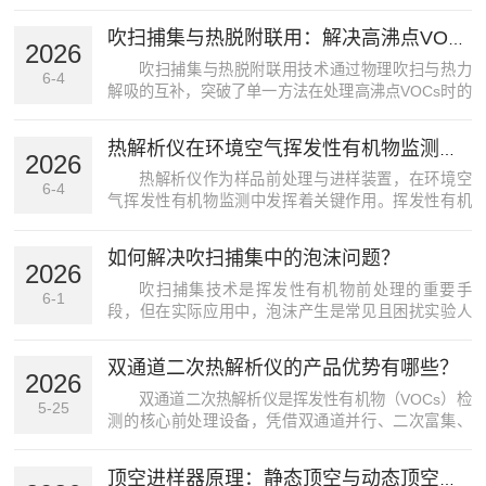
入系统的核心设备，其合规性直接关系到检测数据的
可靠性及方法的法律效力。遵循相关法规与标准要
吹扫捕集与热脱附联用：解决高沸点VOCs残留问题
求，是确保检测结果可追溯、可验证、可仲裁的基
2026
础。一、法规与标准...
吹扫捕集与热脱附联用技术通过物理吹扫与热力
6-4
解吸的互补，突破了单一方法在处理高沸点VOCs时的
瓶颈。该策略在不依赖特定试剂或耗材的前提下，显
著提升了复杂基质中痕量高沸点有机物的检测性能，
热解析仪在环境空气挥发性有机物监测中的应用
为环境监测、材料分析及职业健康评估等领域提供了
2026
更为稳健的...
热解析仪作为样品前处理与进样装置，在环境空
6-4
气挥发性有机物监测中发挥着关键作用。挥发性有机
物是环境空气中的一类重要污染物，其来源广泛，包
括工业排放、机动车尾气、溶剂使用及自然源等。许
如何解决吹扫捕集中的泡沫问题？
多挥发性有机物具有毒性、致癌性或参与光化学反应
2026
生成臭氧和细颗...
吹扫捕集技术是挥发性有机物前处理的重要手
6-1
段，但在实际应用中，泡沫产生是常见且困扰实验人
员的难题。泡沫不仅影响吹扫效率，还可能导致样品
污染或仪器损坏。解决这一问题需要从样品前处理、
双通道二次热解析仪的产品优势有哪些？
吹扫条件优化以及设备改进等多个层面入手。样品性
2026
质的调整是控制泡...
双通道二次热解析仪是挥发性有机物（VOCs）检
5-25
测的核心前处理设备，凭借双通道并行、二次富集、
精准控温与高度自动化等核心优势，成为环境监测、
室内空气、化工材料等领域的优选设备，核心优势如
顶空进样器原理：静态顶空与动态顶空（吹扫捕集）的区别