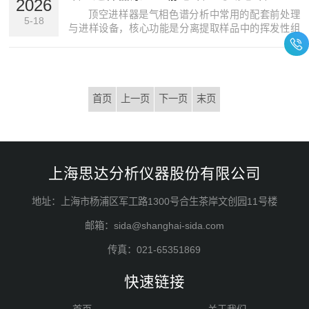
下：一、双通道并行，效率翻倍采用双独立分析通道
2026
设计，配备...
顶空进样器是气相色谱分析中常用的配套前处理
5-18
与进样设备，核心功能是分离提取样品中的挥发性组
分，隔绝样品基质内不挥发杂质带来的检测干扰，保
障整体检测工作的准确性与稳定性。其核心工作原
理，是在密闭体系中实现样品气液或气固两相的组分
分配，设备采集样...
首页
上一页
下一页
末页
上海思达分析仪器股份有限公司
地址：上海市杨浦区军工路1300号合生茶岸文创园11号楼
邮箱：sida@shanghai-sida.com
传真：021-65351869
快速链接