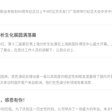
！
斯战争胜利80周年纪念日上午9时北京天安门广场将举行纪念大会中共
分析生化展圆满落幕
8日-20日，第十二届慕尼黑上海分析生化展在上海新国际博览中心盛大开
了展台，在思达工作人员的讲解下，让观众对上...
制造商，其色谱前处理设备一直以其高度的稳定性和精准度赢得了国内外
次来访的国外客户来自欧洲，他们在色谱分析领域有着深厚...
心，感恩有你！
年的历程。为了庆祝这一历史性时刻，公司举办了一场盛大的年会。本次