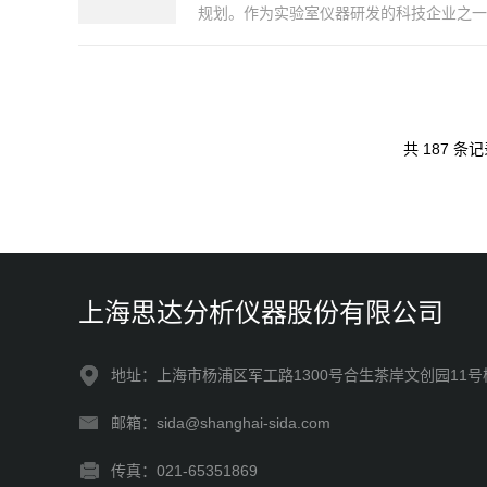
规划。作为实验室仪器研发的科技企业之一
共 187 条
上海思达分析仪器股份有限公司
地址：上海市杨浦区军工路1300号合生茶岸文创园11号
邮箱：sida@shanghai-sida.com
传真：021-65351869