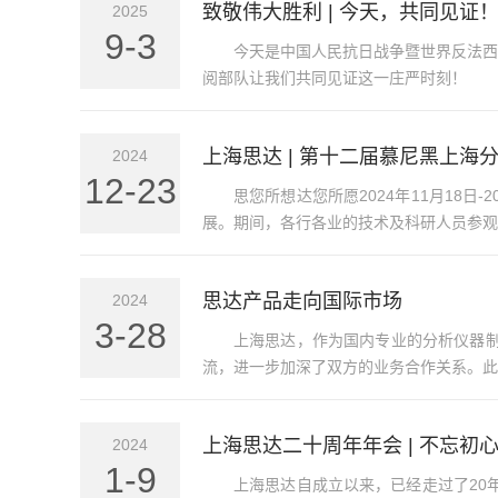
致敬伟大胜利 | 今天，共同见证
2025
9-3
今天是中国人民抗日战争暨世界反法西
阅部队让我们共同见证这一庄严时刻！
上海思达 | 第十二届慕尼黑上海
2024
12-23
思您所想达您所愿2024年11月1
展。期间，各行各业的技术及科研人员参观
思达产品走向国际市场
2024
3-28
上海思达，作为国内专业的分析仪器
流，进一步加深了双方的业务合作关系。此
上海思达二十周年年会 | 不忘初
2024
1-9
上海思达自成立以来，已经走过了20