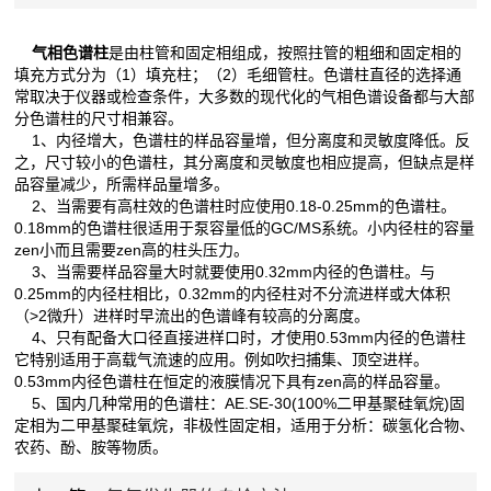
气相色谱柱
是由柱管和固定相组成，按照拄管的粗细和固定相的
填充方式分为（1）填充柱；（2）毛细管柱。色谱柱直径的选择通
常取决于仪器或检查条件，大多数的现代化的气相色谱设备都与大部
分色谱柱的尺寸相兼容。
1、内径增大，色谱柱的样品容量增，但分离度和灵敏度降低。反
之，尺寸较小的色谱柱，其分离度和灵敏度也相应提高，但缺点是样
品容量减少，所需样品量增多。
2、当需要有高柱效的色谱柱时应使用0.18-0.25mm的色谱柱。
0.18mm的色谱柱很适用于泵容量低的GC/MS系统。小内径柱的容量
zen小而且需要zen高的柱头压力。
3、当需要样品容量大时就要使用0.32mm内径的色谱柱。与
0.25mm的内径柱相比，0.32mm的内径柱对不分流进样或大体积
（>2微升）进样时早流出的色谱峰有较高的分离度。
4、只有配备大口径直接进样口时，才使用0.53mm内径的色谱柱
它特别适用于高载气流速的应用。例如吹扫捕集、顶空进样。
0.53mm内径色谱柱在恒定的液膜情况下具有zen高的样品容量。
5、国内几种常用的色谱柱：AE.SE-30(100%二甲基聚硅氧烷)固
定相为二甲基聚硅氧烷，非极性固定相，适用于分析：碳氢化合物、
农药、酚、胺等物质。