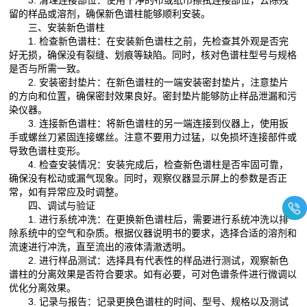
留的样品或溶剂，确保新色谱柱能够顺利安装。
三、安装新色谱柱
1. 检查新色谱柱：在安装新色谱柱之前，先检查其外观是否完
好无损，确保没有裂缝、划痕等缺陷。同时，核对色谱柱型号与规格
是否与所需一致。
2. 安装密封垫片：在新色谱柱的一端安装密封垫片，注意垫片
的方向和位置，确保密封效果良好。密封垫片能够防止样品泄漏和污
染仪器。
3. 连接新色谱柱：将新色谱柱的另一端连接到仪器上，使用扳
手或螺丝刀紧固连接螺丝。注意不要用力过猛，以免损坏连接部件或
导致色谱柱变形。
4. 检查安装情况：安装完成后，检查新色谱柱是否牢固可靠，
确保没有松动或漏气现象。同时，观察仪器显示屏上的参数是否正
常，如有异常应及时调整。
四、调试与验证
1. 进行系统冲洗：在更换新色谱柱后，需要进行系统冲洗以排
除系统中的空气和杂质。根据仪器说明书的要求，选择合适的溶剂和
流速进行冲洗，直至流出的液体清澈透明。
2. 进行样品测试：选择具有代表性的样品进行测试，观察新色
谱柱的分离效果是否符合要求。如有必要，可对色谱条件进行微调以
优化分离效果。
3. 记录与报告：记录更换色谱柱的时间、型号、规格以及测试