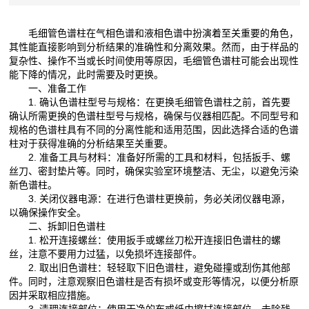
毛细管色谱柱在气相色谱和液相色谱中扮演着至关重要的角色，
其性能直接影响到分析结果的准确性和分离效果。然而，由于样品的
复杂性、操作不当或长时间使用等原因，毛细管色谱柱可能会出现性
能下降的情况，此时需要及时更换。
一、准备工作
1. 确认色谱柱型号与规格：在更换毛细管色谱柱之前，首先要
确认所需更换的色谱柱型号与规格，确保与仪器相匹配。不同型号和
规格的色谱柱具有不同的分离性能和适用范围，因此选择合适的色谱
柱对于获得准确的分析结果至关重要。
2. 准备工具与材料：准备好所需的工具和材料，包括扳手、螺
丝刀、密封垫片等。同时，确保实验室环境整洁、无尘，以避免污染
新色谱柱。
3. 关闭仪器电源：在进行色谱柱更换前，务必关闭仪器电源，
以确保操作安全。
二、拆卸旧色谱柱
1. 松开连接螺丝：使用扳手或螺丝刀松开连接旧色谱柱的螺
丝，注意不要用力过猛，以免损坏连接部件。
2. 取出旧色谱柱：轻轻取下旧色谱柱，避免碰撞或刮伤其他部
件。同时，注意观察旧色谱柱是否有损坏或变形等情况，以便分析原
因并采取相应措施。
3. 清理连接部位：使用干净的布或纸巾擦拭连接部位，去除残