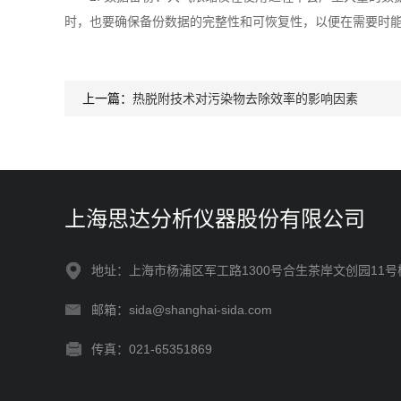
时，也要确保备份数据的完整性和可恢复性，以便在需要时
上一篇：
热脱附技术对污染物去除效率的影响因素
上海思达分析仪器股份有限公司
地址：上海市杨浦区军工路1300号合生茶岸文创园11号
邮箱：sida@shanghai-sida.com
传真：021-65351869