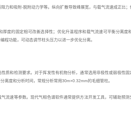
力和吸附-脱附动力学等。纵向扩散导致峰展宽，与载气流速成正比；
厚度的固定相可改善选择性；优化升温程序和载气流速可平衡分离度和
力编程功能，可动态调节柱头压力以进一步优化分离。
质和检测要求。对于挥发性有机物分析，通常选用非极性或弱极性固
离度和分析时间，常规分析常用30m×0.32mm的毛细管柱。
流速等参数。现代气相色谱软件通常提供方法开发工具，可辅助预测