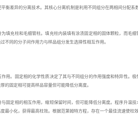
衡差异的分离技术。其核心分离机制是利用不同组分在两相间分配系数
填充柱和毛细管柱。填充柱内装填有涂渍固定相的固体颗粒，而毛细
通过不同的分子间作用力与样品组分发生选择性相互作用。
用。固定相的化学性质决定了其与不同组分的作用强度和特异性。极
较厚的固定相可提高样品容量但可能降低分离度。
固定相的相互作用，缩短保留时间，但可能降低分离度。程序升温技
高度最小化，获得最高柱效。根据范第姆特方程，存在一个最佳流速使柱