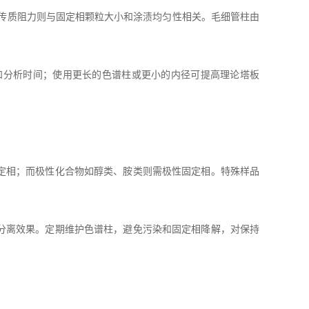
传质阻力则与固定相颗粒大小和涂渍均匀性相关。毛细管柱由
分析时间；使用更长的色谱柱或更小的内径可提高理论塔板
定相；而极性化合物如醇类、胺类则需极性固定相。特殊样品
分离效果。定期维护色谱柱，避免污染和固定相降解，对保持