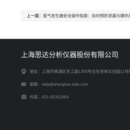
上一篇：
氢气发生器安全操作指南：如何预防泄漏与爆炸
上海思达分析仪器股份有限公司
地址：上海市杨浦区军工路1300号合生茶岸文创园11号
邮箱：sida@shanghai-sida.com
传真：021-65351869