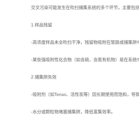
交叉污染可能发生在吹扫捕集系统的多个环节，主要包
1.样品残留
-高浓度样品未全吹扫干净，残留物吸附在管路或捕集阱
-某些强吸附性化合物（如含硫、含氮有机物）易在系统
2.捕集阱失效
-吸附剂（如Tenax、活性炭等）因长期使用而饱和，导
-水分或颗粒物堵塞捕集阱，降低富集效率。