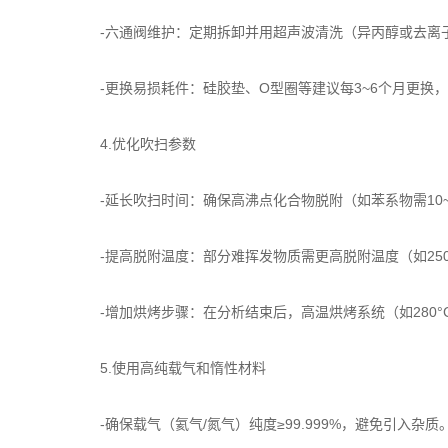
-六通阀维护：定期拆卸并用超声波清洗（异丙醇或去离
-更换易损耗件：硅胶垫、O型圈等建议每3~6个月更换
4.优化吹扫参数
-延长吹扫时间：确保高沸点化合物脱附（如苯系物需10~
-提高脱附温度：部分难挥发物质需更高脱附温度（如250~
-增加烘烤步骤：在分析结束后，高温烘烤系统（如280°C
5.使用高纯载气和惰性材料
-确保载气（氦气/氮气）纯度≥99.999%，避免引入杂质