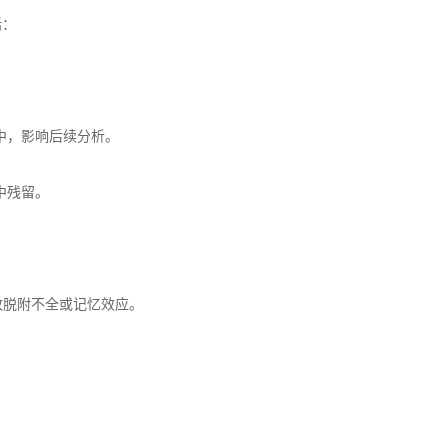
括：
中，影响后续分析。
中残留。
致脱附不全或记忆效应。