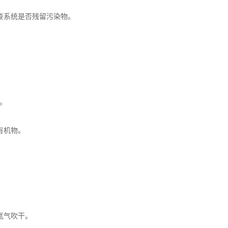
查系统是否残留污染物。
。
有机物。
氮气吹干。