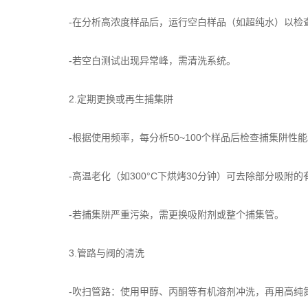
-在分析高浓度样品后，运行空白样品（如超纯水）以检
-若空白测试出现异常峰，需清洗系统。
2.定期更换或再生捕集阱
-根据使用频率，每分析50~100个样品后检查捕集阱性能
-高温老化（如300°C下烘烤30分钟）可去除部分吸附的
-若捕集阱严重污染，需更换吸附剂或整个捕集管。
3.管路与阀的清洗
-吹扫管路：使用甲醇、丙酮等有机溶剂冲洗，再用高纯