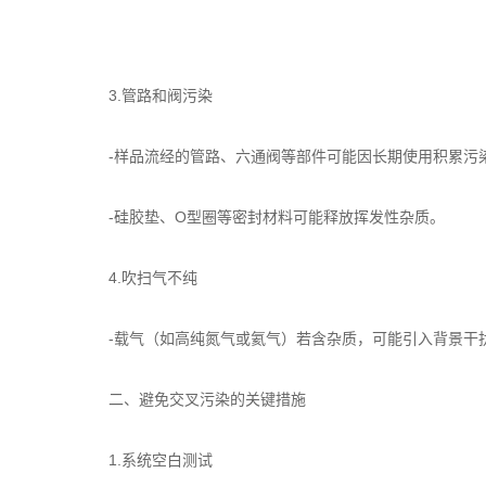
3.管路和阀污染
-样品流经的管路、六通阀等部件可能因长期使用积累污
-硅胶垫、O型圈等密封材料可能释放挥发性杂质。
4.吹扫气不纯
-载气（如高纯氮气或氦气）若含杂质，可能引入背景干
二、避免交叉污染的关键措施
1.系统空白测试