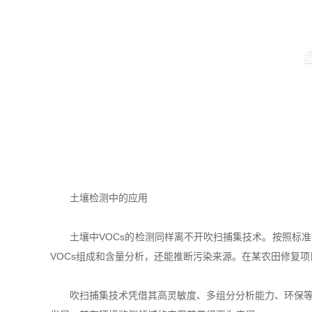
土壤检测中的应用​
土壤中VOCs的检测同样离不开吹扫捕集技术。按照标准
VOCs组成和含量分析，还能推断污染来源。在某农田修复项
吹扫捕集技术凭借其高灵敏度、多组分分析能力、环保等特