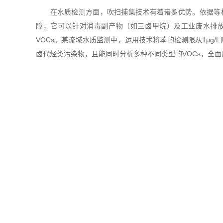
在水质检测方面，吹扫捕集技术有着诸多优势。依据等标
障，它可以针对消毒副产物（如三卤甲烷）及工业废水排放
VOCs。某流域水质监测中，运用技术将苯的检测限从1μg/L
卤代烃类污染物，且能同时分析多种不同类型的VOCs，全