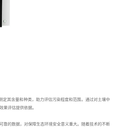
测定其含量和种类，助力评估污染程度和范围。通过对土壤中
效果评估提供依据。​
可靠的数据，对保障生态环境安全意义重大。随着技术的不断