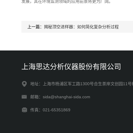
发展，其在环境监测领域的应用前景将更为广阔。​
上一篇：
揭秘顶空进样器：如何简化复杂分析过程
上海思达分析仪器股份有限公司
地址：上海市杨浦区军工路1300号合生茶岸文创园11号
邮箱：sida@shanghai-sida.com
传真：021-65351869