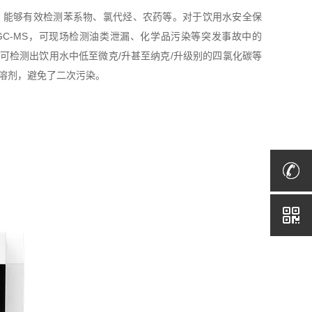
能够有效检测苯系物、氯代烃、农药等。对于饮用水安全保
C-MS，可现场检测油类泄漏、化学品污染等突发事故中的
富集，可检测出饮用水中低至微克/升甚至纳克/升级别的四氯化碳等
溶剂，避免了二次污染。​