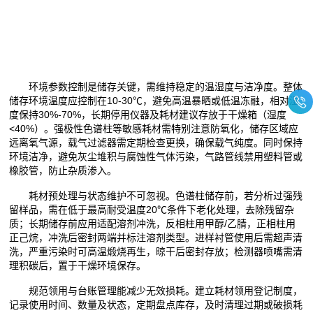
环境参数控制是储存关键，需维持稳定的温湿度与洁净度。整体
储存环境温度应控制在10-30℃，避免高温暴晒或低温冻融，相对湿
度保持30%-70%，长期停用仪器及耗材建议存放于干燥箱（湿度
<40%）。强极性色谱柱等敏感耗材需特别注意防氧化，储存区域应
远离氧气源，载气过滤器需定期检查更换，确保载气纯度。同时保持
环境洁净，避免灰尘堆积与腐蚀性气体污染，气路管线禁用塑料管或
橡胶管，防止杂质渗入。
耗材预处理与状态维护不可忽视。色谱柱储存前，若分析过强残
留样品，需在低于最高耐受温度20℃条件下老化处理，去除残留杂
质；长期储存前应用适配溶剂冲洗，反相柱用甲醇/乙腈，正相柱用
正己烷，冲洗后密封两端并标注溶剂类型。进样衬管使用后需超声清
洗，严重污染时可高温煅烧再生，晾干后密封存放；检测器喷嘴需清
理积碳后，置于干燥环境保存。
规范领用与台账管理能减少无效损耗。建立耗材领用登记制度，
记录使用时间、数量及状态，定期盘点库存，及时清理过期或破损耗