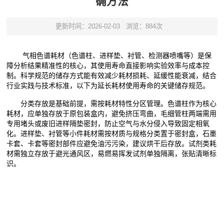
确方法
更新时间：2026-02-03
浏览：884次
气相色谱耗材（色谱柱、进样垫、衬管、检测器喷嘴等）是保
障分析结果精准性的核心，其使用寿命直接影响实验效率与成本控
制。科学规范的储存方式能有效减少耗材损耗、延缓性能衰减，结合
行业实践与技术标准，以下为延长耗材使用寿命的关键储存规范。
分类存放是基础前提，需按耗材特性分区管理。色谱柱作为核心
耗材，应单独存放于原包装盒内，避免挤压弯曲，毛细管柱两端需用
专用堵头或废旧进样隔垫密封，防止空气与水分侵入导致固定相氧
化。进样垫、衬管等小件耗材需按材质与规格分类置于密封盒，石墨
卡套、卡套等密封部件应避免油污污染，建议烘干后存放。试剂类耗
材需独立存放于避光通风区，易燃易挥发试剂单独隔离，张贴清晰标
识。