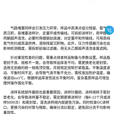
气路堵塞同样会引发压力异常，样品中高沸点组分残留、载气杂
质沉积，易堵塞进样针、定量环或传输线。可拆卸进样针，用甲醇或
丙酮超声清洗，必要时用细钢丝疏通；对定量环和传输线，可用高纯
氮气吹扫或高温烘烤，清除残留沉积物。此外，压力传感器污染也会
影响检测精度，需拆卸前端过滤器，用无水乙醇超声清洗金属滤网。
针对重现性差的问题，需重点排查样品制备与参数设置。样品瓶
密封不良、规格不一致，会导致样品挥发不均，需更换老化密封垫，
选用无划痕的统一规格顶空瓶，并按规定扭矩拧紧瓶盖。平衡温度波
动、平衡时间不足，会导致气液平衡不充分，需校准加热炉温度，确
保波动≤±1℃，根据样品挥发性延长平衡时间，复杂基质样品可增加
搅拌操作强化平衡。
进样系统部件磨损也是重要原因，进样针磨损、进样阀转子密封
垫老化，会导致进样量不稳定，需定期更换进样针（每6-12个月或进
样5000次）和密封垫，清洗进样阀内部避免污染。同时检查GC进样
口，更换污染的衬管与隔垫，确保分流比稳定，避免因分流不均影响
重现性。