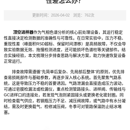
性差怎么办？
更新时间：2026-04-02
浏览：762次
顶空进样器
作为气相色谱分析的核心前处理设备，其运行稳定
性直接决定检测数据的准确性与可靠性。在日常实验中，压力不稳、
重现性差（峰面积RSD超标、保留时间漂移）是高频故障，不仅会导
致实验数据无效、拖慢检测进度，还可能损坏色谱柱等关键部件。结
合实操经验，本文梳理分步排查思路与解决方案，助力快速恢复设备
正常运行。
排查故障需遵循“先简单后复杂、先局部后整体”的原则，优先排
查易损耗部件与基础参数，再逐步深入核心系统。首先聚焦气路系
统，这是导致压力不稳的首要诱因。气路泄漏会直接造成压力波动，
可通过皂膜检漏法或检漏仪，重点检测管路接头、进样阀、传输线与
GC进样口的连接处，若发现气泡则紧固接头或更换老化密封圈。同
时检查载气供应，若钢瓶压力不足、减压阀故障，或气路中有水分凝
结，需及时更换载气、检修减压阀，冬季可对管路保温防止结冰堵
塞。