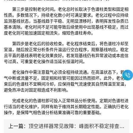
第三步是控制老化时间。老化总时长取决于色谱柱类型和固定相
性质。多数情况下，持续老化数小时可满足要求。老化过程中应持续
监测基线状态，当基线趋于平稳、无明显漂移时，表明挥发性杂质已
基本清除。老化时间不足可能导致后续使用中出现基线不稳定，而过
度老化则可能加速固定相流失，缩短色谱柱寿命。
第四步是老化后的验收检查。老化程序结束后，将色谱柱冷却至
室温，随后按正常分析条件升温运行空白程序，观察基线响应。稳定
且平直的基线表明老化效果良好。若发现基线仍有异常波动或本底信
号过高，可重复老化操作适当延长恒温时间。
老化操作中需注意载气必须全程持续流通。在高温状态下，若载
气中断或流量不足，固定相和柱管可能因过热而损坏。此外，老化结
束后的色谱柱不宜瞬间冷却，应保持载气流速使其自然降温至室温，
避免热冲击对固定相造成不利影响。
完成老化的色谱柱即可投入正常样品分析使用。定期对色谱柱进
行适当的老化维护，同样有助于维持其长期稳定性能。正确执行老化
操作，是保障气相色谱分析结果准确可靠的重要基础。
上一篇：
顶空进样器常见故障：峰面积不稳定排查指南