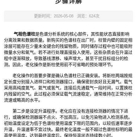
步骤详解
更新时间：2026-05-08
浏览：624次
气相色谱柱
是色谱分析系统的核心部件，其性能状态直接影响
分离效果和数据质量。新购买的色谱柱在出厂时，柱管内壁的固定相
涂层可能存在少量未全键合的残留物质，同时储存过程中也可能吸附
微量水分和氧气。若不进行处理直接投入使用，这些杂质会在升温过
程中逐渐释放，导致基线漂移、噪声增大，甚至干扰目标组分的检
测。因此，老化操作是新柱使用前不可省略的预处理环节。
老化操作的首要步骤是确认色谱柱已正确安装。将新柱两端按规
定长度分别接入进样口和检测器接口，确保密封良好且无漏气。载气
采用高纯度氮气、氦气或氢气，连接后先通载气一段时间，以置换柱
内残留的空气。此过程必须保证载气流速稳定，通常维持在正常分析
流速或略高的水平。
第二步是设定升温程序。老化应在没有连接检测器的情况下进
行，或确保检测器端不点火、不加高压，以免污染物进入检测系统。
初始温度设定为低于色谱柱使用温度下限的范围内，以较低速率逐步
升温，升温速率不宜过快。最终老化温度一般不超过色谱柱标明的最
高使用温度。达到最终温度后，保持恒温状态持续数小时。