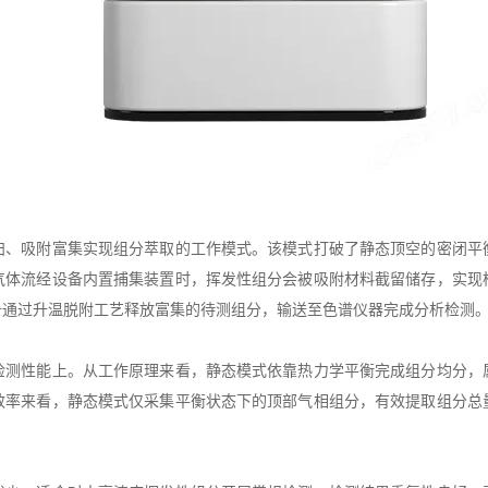
吸附富集实现组分萃取的工作模式。该模式打破了静态顶空的密闭平
气体流经设备内置捕集装置时，挥发性组分会被吸附材料截留储存，实现
备通过升温脱附工艺释放富集的待测组分，输送至色谱仪器完成分析检测
性能上。从工作原理来看，静态模式依靠热力学平衡完成组分均分，
效率来看，静态模式仅采集平衡状态下的顶部气相组分，有效提取组分总