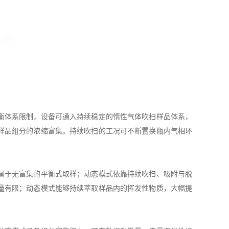
衡体系限制，设备可通入持续稳定的惰性气体吹扫样品体系，
样品组分的浓缩富集。持续吹扫的工况可不断置换瓶内气相环
。
属于无富集的平衡式取样；动态模式依靠持续吹扫、吸附与脱
量有限；动态模式能够持续萃取样品内的挥发性物质，大幅提