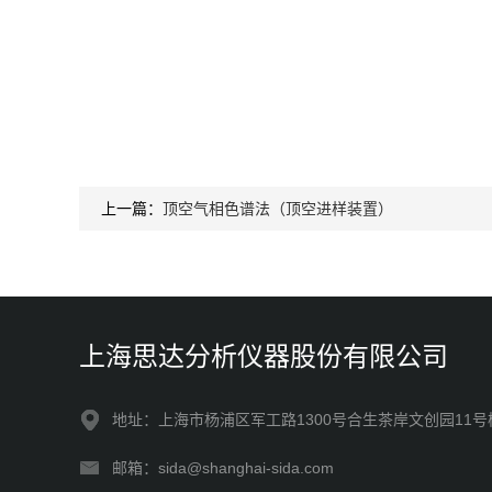
上一篇：
顶空气相色谱法（顶空进样装置）
上海思达分析仪器股份有限公司
地址：上海市杨浦区军工路1300号合生茶岸文创园11号
邮箱：sida@shanghai-sida.com