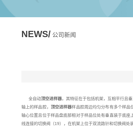
NEWS/
公司新闻
全自动
顶空进样器
，其特征在于包括机架，互相平行且垂
轴上的样品腔，
顶空进样器
样品腔周边均匀分布有多个样品
轴心位置且位于样品盘底部相对于样品位处有垂直装于底座
线连接的切换阀（19），在机架上位于双流路针和切换阀