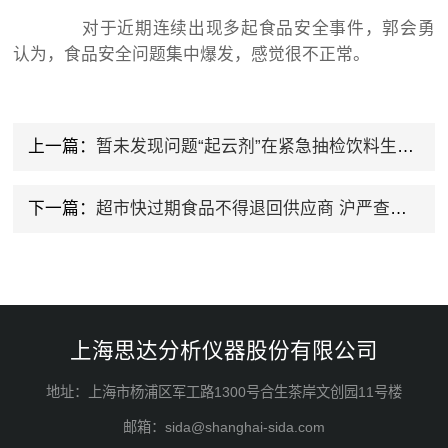
对于近期连续出现多起食品安全事件，郭会勇
认为，食品安全问题集中爆发，感觉很不正常。
上一篇：
暂未发现问题“起云剂”在紧急抽检饮料生产企业中
下一篇：
超市快过期食品不得退回供应商 沪严查食品安全
上海思达分析仪器股份有限公司
地址：上海市杨浦区军工路1300号合生茶岸文创园11号楼
邮箱：sida@shanghai-sida.com