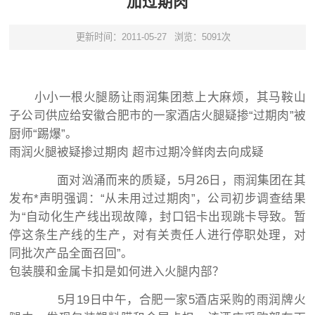
加过期肉
更新时间：2011-05-27
浏览：5091次
小小一根火腿肠让雨润集团惹上大麻烦，其马鞍山
子公司供应给安徽合肥市的一家酒店火腿疑掺“过期肉”被
厨师“踢爆”。
雨润火腿被疑掺过期肉 超市过期冷鲜肉去向成疑
面对汹涌而来的质疑，5月26日，雨润集团在其
发布*声明强调：“从未用过过期肉”，公司初步调查结果
为“自动化生产线出现故障，封口铝卡出现跳卡导致。暂
停这条生产线的生产，对有关责任人进行停职处理，对
同批次产品全面召回”。
包装膜和金属卡扣是如何进入火腿内部？
5月19日中午，合肥一家5酒店采购的雨润牌火