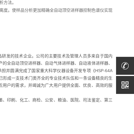
析方法。
离度。使样品分析更加精确全自动顶空进样器控制色谱仪实现
品研发的技术企业。公司的主要技术及管理人员多来自于国内
产的全自动顶空进样器、自动气体进样器、自动液体进样器、
HSP-64A
承担并圆满完成了国家重大科学仪器设备开发专项《
已形成一支技术门类齐全的专业技术队伍和一条设备精良的生
近用户的需求，并竭诚为广大用户提供全面、优良、高效的服
墨、印刷、化工、商检、公安、粮油、医院、司法鉴定、第三