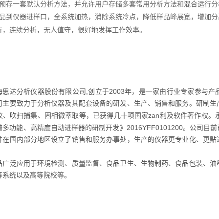
预存一套默认分析方法，并允许用户存储多套常用分析方法和混合运行分
品到仪器进样口，全系统加热，消除系统冷点，降低样品峰展宽，增加分
行，连续分析，无人值守，很好
地发挥工作效率。
,
2003
海思达分析仪器股份有限公司
创立于
年，是一家由行业专家参与产
司主要致力于分析仪器及其配套设备的研发、生产、销售和服务。研制生
zan
仪、吹扫捕集、固相微萃取等，已获得几十项国家
利及软件著作权。
2016YFF0101200
谱多功能、高精度自动进样器的研制开发》
。公司目前
并在国内部分地区设立了销售和服务办事处，生产的仪器更专业化、更贴
品广泛应用于环境检测、质量监督、食品卫生、生物制药、食品包装、油
等系统以及高等院校等。