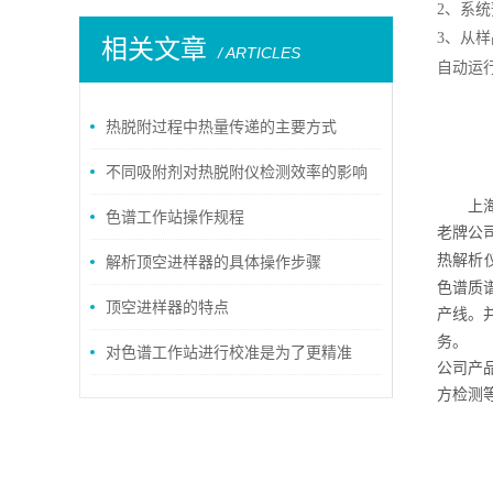
2
、系统
3
、从样
相关文章
/ ARTICLES
自动运
热脱附过程中热量传递的主要方式
不同吸附剂对热脱附仪检测效率的影响
上
分析
色谱工作站操作规程
老牌公
热解析
解析顶空进样器的具体操作步骤
色谱质
顶空进样器的特点
产线。
务。
对色谱工作站进行校准是为了更精准
公司产
方检测