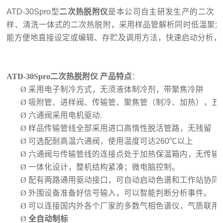
ATD-30Spro
型
二次热脱附
仪
是本公司自主研发生产的二次（
样、清洗一体式的二次热脱附，采用样品管解析同时低温聚
焦
能方便地直接设定或编
辑、存贮及调用方法，快速启动分析，
ATD-30Spro
二次热脱附
仪 产品特点
：
Ø
采用电子制冷方式，无须液体制冷剂，带聚焦冷阱
Ø
吸附管、进样阀、传输管、聚焦管（制冷、加热），五
Ø
六通阀采用电机驱动
.
Ø
样品传输管线全部采用进口高惰性脱活管路，无残留
Ø
可选配耐高温六通阀，使用温度可达
260
℃以上
Ø
六通阀与传输管线的连接点处于加热保温箱内，无传输
Ø
一体化设计，整机结构紧凑；微电脑控制。
Ø
配有两路通用驱动接口，可自动启动色谱和工作站协同
Ø
外围设备准备好信号输入，可以智能判断分析事件。
Ø
可以连接国内外各个厂家的多数气相色谱仪，气质联用
Ø
全自动制标