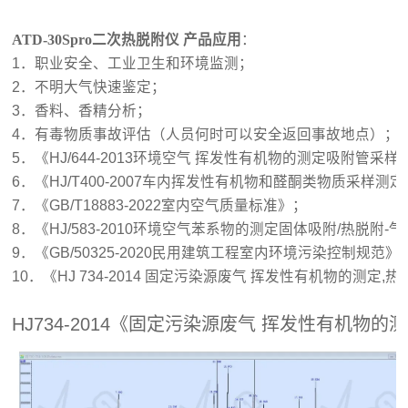
ATD-30Spro
二次热脱附
仪 产品应用
：
1
．职业安全、工业卫生和环境监测；
2
．不明大气快速鉴定；
3
．香料、香精分析；
4
．有毒物质事故评估（人员何时可以安全返回事故地点）；
5
．《
HJ/644-2013
环境空气
挥发性有机物的测定吸附管采样
-
6
．《
HJ/T400-2007
车内挥发性有机物和醛酮类物质采样测定
7
．《
GB/T18883-2022
室内空气质量标准》；
8
．《
HJ/583-2010
环境空气苯系物的测定固体吸附
/
热脱附
-
气
9
．《
GB/50325-2020
民用建筑工程室内环境污染控制规范》
10
．《
HJ 734-2014
固定污染源废气
挥发性有机物的测定
,
热
HJ734-2014《
固定污染源废气 挥发性有机物的测