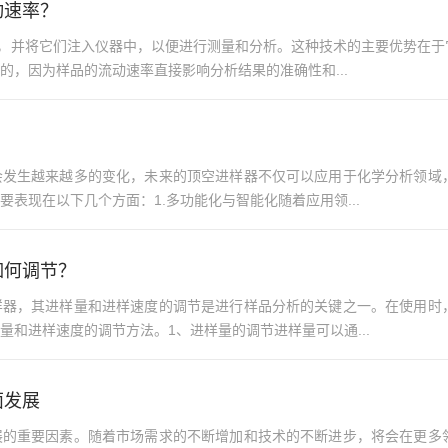
动速率？
出，并将它们注入仪器中，以便进行测量和分析。这种技术的主要优势在
的，因为样品的流动速率直接影响分析结果的准确性和...
会发生越来越多的变化，未来的顶空进样器不仅可以应用于化学分析领域
表现在以下几个方面：1.多功能化与智能化随着应用领...
如何调节？
样器，其进样量和进样速度的调节是进行样品分析的关键之一。在使用时
和进样速度的调节方法。1、进样量的调节进样量可以通...
面发展
展的重要因素。随着市场需求的不断增加和技术的不断进步，将会在更多