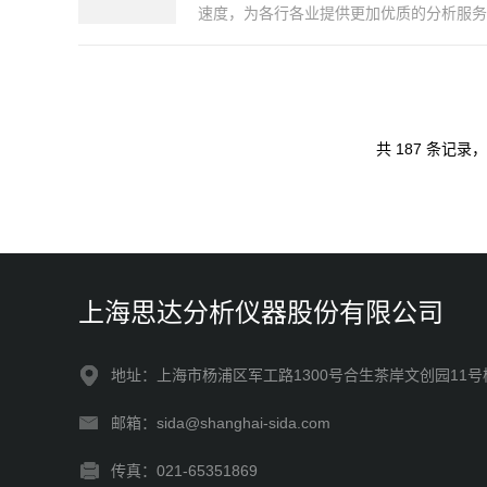
速度，为各行各业提供更加优质的分析服务
共 187 条记录，
上海思达分析仪器股份有限公司
地址：上海市杨浦区军工路1300号合生茶岸文创园11号
邮箱：sida@shanghai-sida.com
传真：021-65351869