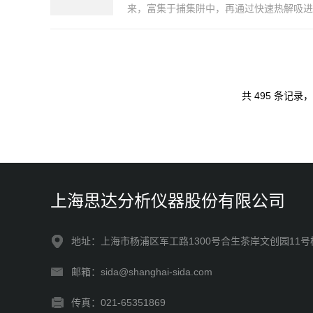
来，富集于捕集阱中，再通过快速热解吸进
共 495 条记录，
上海思达分析仪器股份有限公司
地址：上海市杨浦区军工路1300号合生茶岸文创园11号
邮箱：sida@shanghai-sida.com
传真：021-65351869