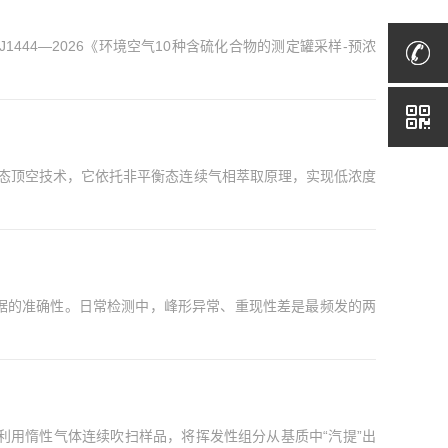
444—2026《环境空气10种含硫化合物的测定罐采样-预浓
静态顶空技术，它依托非平衡态连续气相萃取原理，实现低浓度
据的准确性。日常检测中，峰形异常、重现性差是最频发的两
利用惰性气体连续吹扫样品，将挥发性组分从基质中“汽提”出