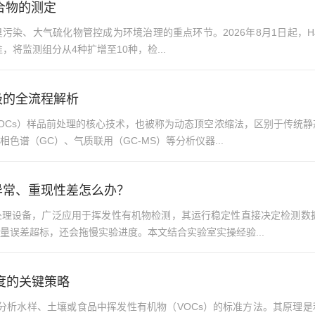
化合物的测定
染、大气硫化物管控成为环境治理的重点环节。2026年8月1日起，HJ1
将监测组分从4种扩增至10种，检...
吸的全流程解析
OCs）样品前处理的核心技术，也被称为动态顶空浓缩法，区别于传统
色谱（GC）、气质联用（GC-MS）等分析仪器...
异常、重现性差怎么办？
处理设备，广泛应用于挥发性有机物检测，其运行稳定性直接决定检测数
量误差超标，还会拖慢实验进度。本文结合实验室实操经验...
度的关键策略
分析水样、土壤或食品中挥发性有机物（VOCs）的标准方法。其原理是