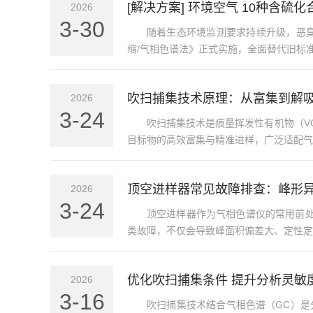
[解决方案] 环境空气 10种含硫
2026
3-30
随着生态环境监测要求持续升级，恶臭污
缩/气相色谱法》正式实施，全面替代旧标准，
吹扫捕集技术原理：从富集到解
2026
3-24
吹扫捕集技术是痕量挥发性有机物（V
目标物的高效富集与精准进样，广泛适配气相
顶空进样器常见故障排查：峰形
2026
3-24
顶空进样器作为气相色谱仪的常用前
类故障，不仅会导致峰面积偏差大、定性定
优化吹扫捕集条件 提升分析灵敏
2026
3-16
吹扫捕集技术结合气相色谱（GC）是