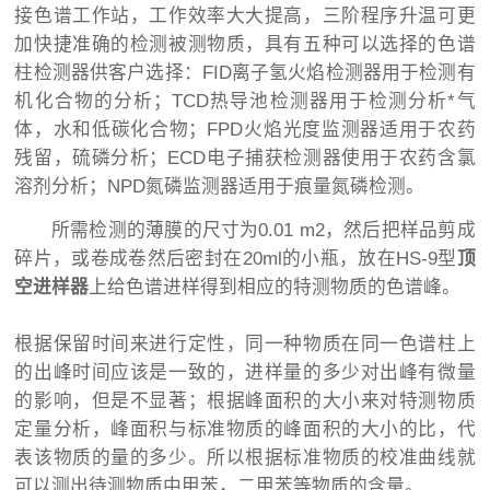
接色谱工作站，工作效率大大提高，三阶程序升温可更
加快捷准确的检测被测物质，具有五种可以选择的色谱
柱检测器供客户选择：FID离子氢火焰检测器用于检测有
机化合物的分析；TCD热导池检测器用于检测分析*气
体，水和低碳化合物；FPD火焰光度监测器适用于农药
残留，硫磷分析；ECD电子捕获检测器使用于农药含氯
溶剂分析；NPD氮磷监测器适用于痕量氮磷检测。
所需检测的
薄膜
的尺寸为0.01 m2，然后把样品剪成
碎片，或卷成卷然后密封在20ml的小瓶，放在HS-9型
顶
空进样器
上给色谱进样得到相应的特测物质的色谱峰。
根据保留时间来进行定性，同一种物质在同一色谱柱上
的出峰时间应该是一致的，进样量的多少对出峰有微量
的影响，但是不显著；根据峰面积的大小来对特测物质
定量分析，峰面积与标准物质的峰面积的大小的比，代
表该物质的量的多少。所以根据标准物质的校准曲线就
可以测出待测物质中甲苯，二甲苯等物质的含量。