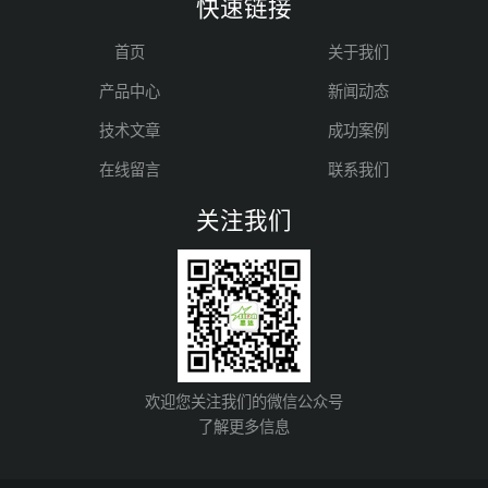
快速链接
首页
关于我们
产品中心
新闻动态
技术文章
成功案例
在线留言
联系我们
关注我们
欢迎您关注我们的微信公众号
了解更多信息