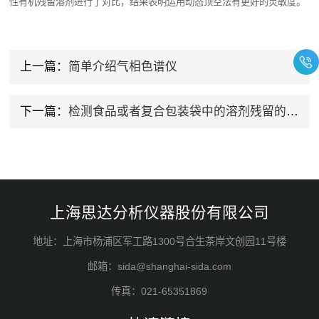
性有机残留溶剂进行了对比，结果表明运用动态顶空法有更好的灵敏度。
上一篇：
简单介绍气相色谱仪
下一篇：
检测食品或者复合包装袋中的溶剂残留的方法
上海思达分析仪器股份有限公司
地址：上海市杨浦区军工路1300号合生茶岸文创园11号楼
邮箱：sida@shanghai-sida.com
传真：021-65351869