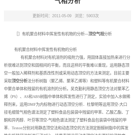
气相分析
更新时间：2011-05-09
浏览：5903次
［］有机聚合材料中挥发性有机物的分析---
顶空气相
分析
有机聚合材料中挥发性有机物的分析
有机聚合材料对有机溶剂的吸附力强，用固体直接加热来进行分
析很难达到顶空和固相间的平衡，而且这样的平衡难以重现，运用静态顶
空一般加入稀释剂和基质改性剂或采用动态顶空的方法来测定。目前主要
采取
顶空分析
法分析树脂（聚乙烯、聚苯乙烯等）和塑料等有机聚合材料
中聚合单体和残留的有机溶剂的分析。吴克勤利用静态顶空方法对聚苯乙
烯（PS）、AS和ABS树脂中单体和挥发性进行了测定，实验中加入水做稀
释剂来，运用DMF为内标物进行动态顶空分析．杜黎明等运用顶空-大口
径毛细管气相色谱法测定了塑料食品包装袋中残留的甲苯、乙酸乙酯、丁
酮和异丙醇．叶芬等顶空-气相色谱法测定了塑料食品包装袋中残留的甲
苯．Teston分别对用静态顶空法和动态顶空的方法测定酚醛树脂中的挥发