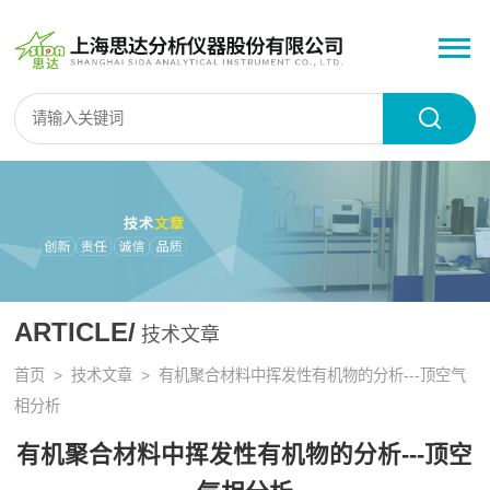
ARTICLE/
技术文章
首页
>
技术文章
> 有机聚合材料中挥发性有机物的分析---顶空气
相分析
有机聚合材料中挥发性有机物的分析---顶空