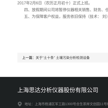
2017年2月6日（农历正月初十）正式上班。
四、放假期间公司将暂停仪器相关销售、财务、仓
五、为保障客户权益，服务依旧保持（技术： 刘
上一篇：
关于“土十条” 土壤污染分析检测设备
上海思达分析仪器股份有限公司
地址：上海市杨浦区军工路1300号合生茶岸文创园11号