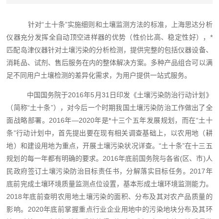
针对“土十条”实施细则和土壤监测方法的标准，上海思达分析
仪器充分发挥全自动顶空进样器的优势（性价比高、稳定性好），*
匹配岛津仪器针对土壤污染的分析检测，提供完整的包括仪器设备、
消耗品、试剂、售后服务在内的整体解决方案。多种产品组合可以满
足不同用户土壤检测的差异化需求，为用户提供一站式服务。
中国国务院于2016年5月31日印发《土壤污染防治行动计划》
（简称“土十条”），对今后一个时期我国土壤污染防治工作做出了全
面战略部署。2016年—2020年是*十三个五年发展规划，而在“土十
条”行动计划中，首先提出要在现有相关调查基础上，以农用地（耕
地）和建设用地为重点，开展土壤污染状况详查。“土十条”在十三五
规划的每一年都有明确的要求。2016年底前国务院与各省(区、市)人
民政府签订土壤污染防治目标责任书，分解落实目标任务。2017年
底前完成土壤环境质量监测点位设置，基本形成土壤环境监测能力。
2018年底前查明农用地土壤污染的面积、分布及其对农产品质量的
影响。2020年底前掌握重点行业企业用地中的污染地块分布及其环