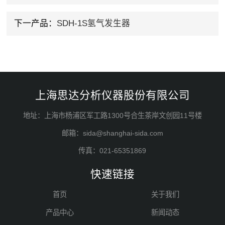
下一产品：
SDH-1S氢气发生器
上海思达分析仪器股份有限公司
地址：上海市杨浦区军工路1300号合生茶岸文创园11号楼
邮箱：sida@shanghai-sida.com
传真：021-65351869
快速链接
首页
关于我们
产品中心
新闻动态