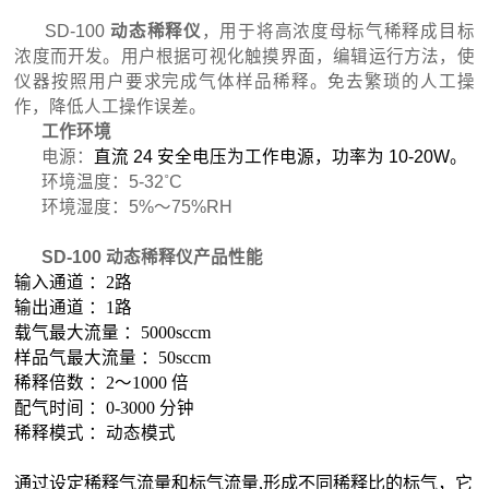
SD-100
动态稀释仪
，用于将高浓度母标气稀释成目标
浓度而开发。用户根据可视化触摸界面，编辑运行方法，使
仪器按照用户要求完成气体样品稀释。免去繁琐的人工操
作，降低人工操作误差。
工作环境
电源：
直流
24
安全电压为工作电源，功率为
10-20W
。
环境温度：
5-32
˚
C
环境湿度：
5%
～
75%RH
SD-100
动态稀释仪
产品性能
输入通道 ：
2
路
输出通道 ：
1
路
载气最大流量 ：
5000sccm
样品气最大流量 ：
50sccm
稀释倍数 ：
2
～
1000
倍
配气时间 ：
0-3000
分钟
稀释模式 ：动态模式
通过设定稀释气流量和标气流量
,
形成不同稀释比的标气，它