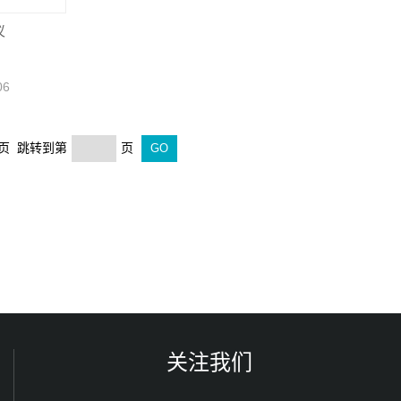
仪
06
末页 跳转到第
页
关注我们