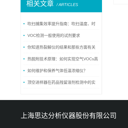
相关文章
/ ARTICLES
吹扫捕集效率提升指南：吹扫温度、时
间与捕集阱填料的三维优化
VOC检测一般使用的试剂要求
你知道热裂解仪的结果和那些方面有关
吗
热脱附技术原理：如何实现空气VOCs高
效富集？
如何维护和保养气体低温浓缩仪？
顶空进样器在药品残留溶剂检测中的实
操要点
上海思达分析仪器股份有限公司